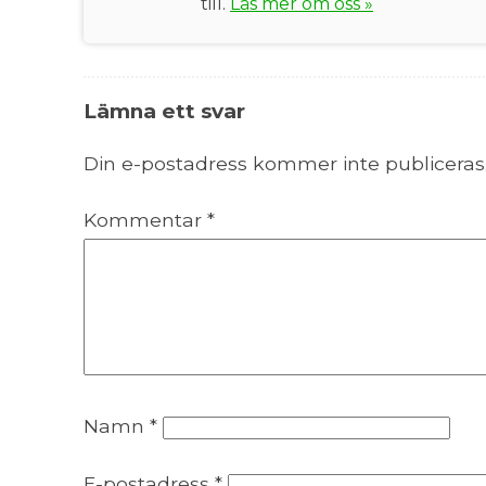
till.
Läs mer om oss »
Lämna ett svar
Din e-postadress kommer inte publiceras
Kommentar
*
Namn
*
E-postadress
*