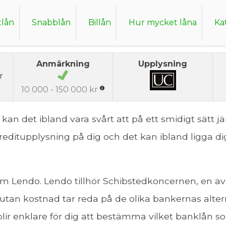
tlån
Snabblån
Billån
Hur mycket låna
Ka
Anmärkning
Upplysning
r
10 000 - 150 000 kr
kan det ibland vara svårt att på ett smidigt sätt 
ditupplysning på dig och det kan ibland ligga dig
 som Lendo. Lendo tillhör Schibstedkoncernen, en av
 utan kostnad tar reda på de olika bankernas alte
 blir enklare för dig att bestämma vilket banklån s