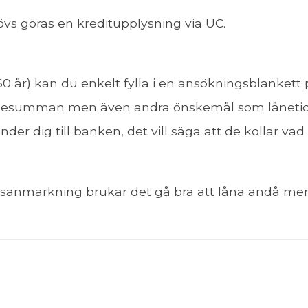
övs göras en kreditupplysning via UC.
 60 år) kan du enkelt fylla i en ansökningsblankett
lånesumman men även andra önskemål som låneti
nder dig till banken, det vill säga att de kollar va
ngsanmärkning brukar det gå bra att låna ändå men