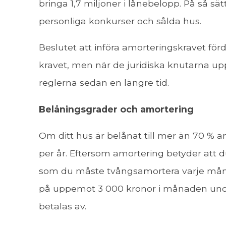
bringa 1,7 miljoner i lånebelopp. På så sät
personliga konkurser och sålda hus.
Beslutet att införa amorteringskravet för
kravet, men när de juridiska knutarna upp
reglerna sedan en längre tid.
Belåningsgrader och amortering
Om ditt hus är belånat till mer än 70 % 
per år. Eftersom amortering betyder att d
som du måste tvångsamortera varje måna
på uppemot 3 000 kronor i månaden under 
betalas av.