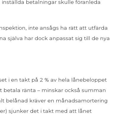
l inställda betalningar skulle föranleda
spektion, inte ansågs ha rätt att utfärda
a själva har dock anpassat sig till de nya
et i en takt på 2 % av hela lånebeloppet
dast betala ränta – minskar också summan
alt belånad kräver en månadsamortering
) sjunker det i takt med att lånet