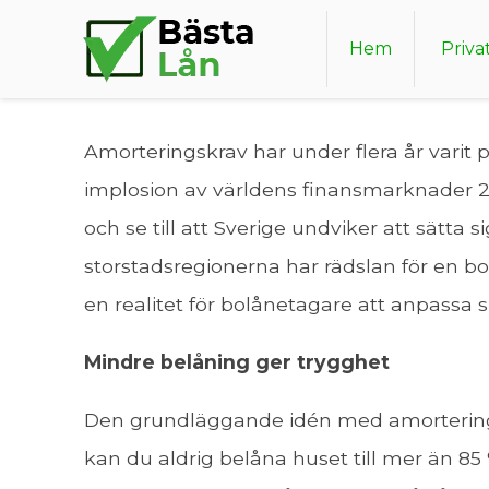
Amorteringskrav på n
Hem
Priva
Amorteringskrav har under flera år varit 
implosion av världens finansmarknader 20
och se till att Sverige undviker att sätta
storstadsregionerna har rädslan för en bos
en realitet för bolånetagare att anpassa sig
Mindre belåning ger trygghet
Den grundläggande idén med amorteringsk
kan du aldrig belåna huset till mer än 85 