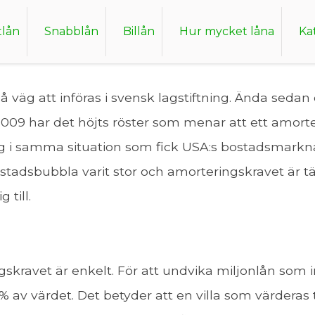
ya bolån
tlån
Snabblån
Billån
Hur mycket låna
Ka
på väg att införas i svensk lagstiftning. Ända sed
09 har det höjts röster som menar att ett amorte
 sig i samma situation som fick USA:s bostadsmarkn
tadsbubbla varit stor och amorteringskravet är tän
 till.
ravet är enkelt. För att undvika miljonlån som 
% av värdet. Det betyder att en villa som värderas 