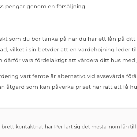
oss pengar genom en försäljning.
kt som du bör tänka på när du har ett lån på ditt 
 vilket i sin betyder att en värdehöjning leder til
n därför vara fördelaktigt att värdera ditt hus m
dering vart femte år alternativt vid avsevärda för
n åtgärd som kan påverka priset har rätt att få hus
rett kontaktnät har Per lärt sig det mesta inom lån till