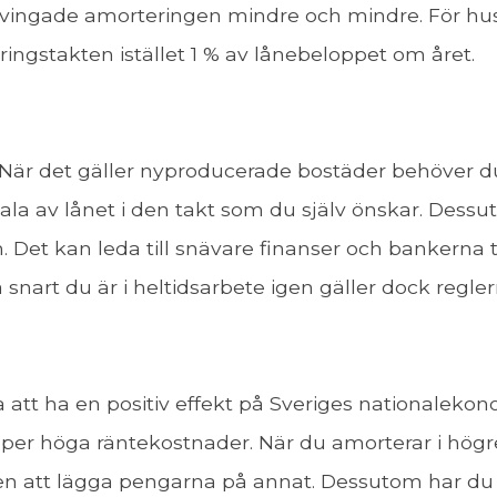
åtvingade amorteringen mindre och mindre. För hus
ingstakten istället 1 % av lånebeloppet om året.
 När det gäller nyproducerade bostäder behöver du 
tala av lånet i den takt som du själv önskar. Des
m. Det kan leda till snävare finanser och bankerna
 snart du är i heltidsarbete igen gäller dock regler
att ha en positiv effekt på Sveriges nationalekonom
per höga räntekostnader. När du amorterar i högre
 att lägga pengarna på annat. Dessutom har du e