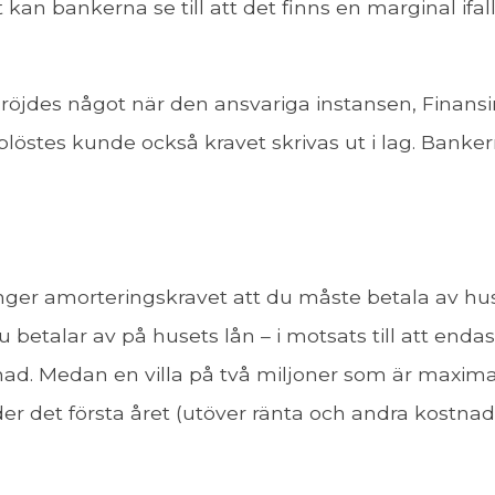
t kan bankerna se till att det finns en marginal ifal
dröjdes något när den ansvariga instansen, Finansin
löstes kunde också kravet skrivas ut i lag. Bankern
anger amorteringskravet att du måste betala av hus
u betalar av på husets lån – i motsats till att en
d. Medan en villa på två miljoner som är maxim
det första året (utöver ränta och andra kostnader