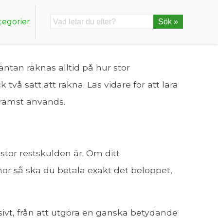
tegorier
Sök »
äntan räknas alltid på hur stor
två sätt att räkna. Läs vidare för att lära
främst används.
r stor restskulden är. Om ditt
or så ska du betala exakt det beloppet,
ivt, från att utgöra en ganska betydande