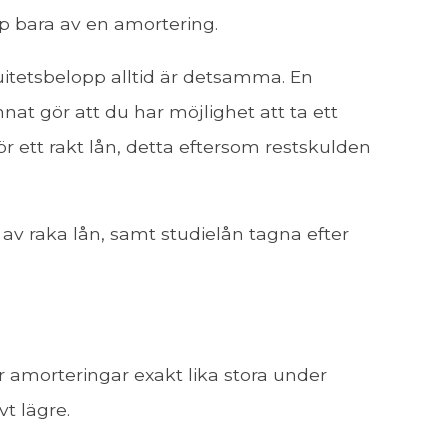
cip bara av en amortering.
nuitetsbelopp alltid är detsamma. En
nnat gör att du har möjlighet att ta ett
ör ett rakt lån, detta eftersom restskulden
 av raka lån, samt studielån tagna efter
r amorteringar exakt lika stora under
t lägre.