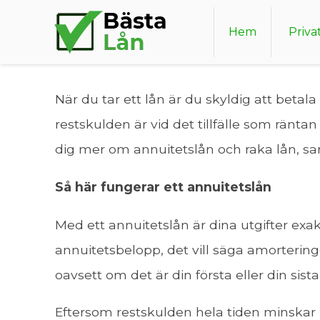
Vad är skillnaden på a
Hem
Priva
När du tar ett lån är du skyldig att betal
restskulden är vid det tillfälle som räntan
dig mer om annuitetslån och raka lån, s
Så här fungerar ett annuitetslån
Med ett annuitetslån är dina utgifter exakt
annuitetsbelopp, det vill säga amorteri
oavsett om det är din första eller din sista
Eftersom restskulden hela tiden minskar 