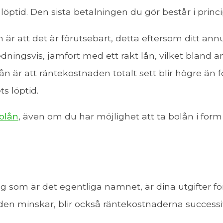
s löptid. Den sista betalningen du gör består i prin
 är att det är förutsebart, detta eftersom ditt an
edningsvis, jämfört med ett rakt lån, vilket bland a
 är att räntekostnaden totalt sett blir högre än f
s löptid.
olån
, även om du har möjlighet att ta bolån i form
g som är det egentliga namnet, är dina utgifter fö
iden minskar, blir också räntekostnaderna successiv