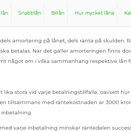
nnuitetslån & raka lån?
tlån
Snabblån
Billån
Hur mycket låna
Ka
a dels amortering på lånet, dels ränta på skulden. R
 ska betalas. När det gäller amorteringen finns dock 
amt något om i vilka sammanhang respektive lån 
 lika stora vid varje betalningstillfälle, oavsett hu
ngen tillsammans med räntekostnaden är 3000 kron
 inbetalning.
med varje inbetalning minskar räntedelen success