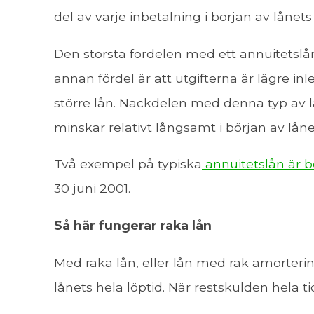
del av varje inbetalning i början av lånet
Den största fördelen med ett annuitetslån
annan fördel är att utgifterna är lägre inl
större lån. Nackdelen med denna typ av lån
minskar relativt långsamt i början av lånet
Två exempel på typiska
annuitetslån är b
30 juni 2001.
Så här fungerar raka lån
Med raka lån, eller lån med rak amorterin
lånets hela löptid. När restskulden hela t