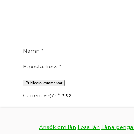
Namn
*
E-postadress
*
Current ye@r
*
Ansök om lån
Lösa lån
Låna pengar